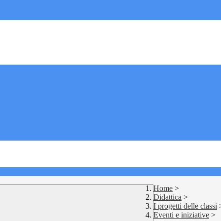
Home
>
Didattica
>
I progetti delle classi
Eventi e iniziative
>