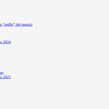
ta “onlife” dei ragazzi
ia 2024
smo
ia 2023