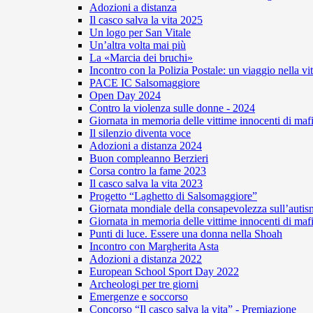
Adozioni a distanza
Il casco salva la vita 2025
Un logo per San Vitale
Un’altra volta mai più
La «Marcia dei bruchi»
Incontro con la Polizia Postale: un viaggio nella vi
PACE IC Salsomaggiore
Open Day 2024
Contro la violenza sulle donne - 2024
Giornata in memoria delle vittime innocenti di maf
Il silenzio diventa voce
Adozioni a distanza 2024
Buon compleanno Berzieri
Corsa contro la fame 2023
Il casco salva la vita 2023
Progetto “Laghetto di Salsomaggiore”
Giornata mondiale della consapevolezza sull’auti
Giornata in memoria delle vittime innocenti di maf
Punti di luce. Essere una donna nella Shoah
Incontro con Margherita Asta
Adozioni a distanza 2022
European School Sport Day 2022
Archeologi per tre giorni
Emergenze e soccorso
Concorso “Il casco salva la vita” - Premiazione