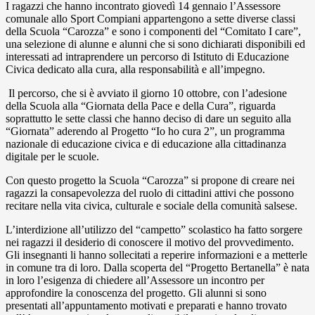
I ragazzi che hanno incontrato giovedì 14 gennaio l’Assessore
comunale allo Sport Compiani appartengono a sette diverse classi
della Scuola “Carozza” e sono i componenti del “Comitato I care”,
una selezione di alunne e alunni che si sono dichiarati disponibili ed
interessati ad intraprendere un percorso di Istituto di Educazione
Civica dedicato alla cura, alla responsabilità e all’impegno.
Il percorso, che si è avviato il giorno 10 ottobre, con l’adesione
della Scuola alla “Giornata della Pace e della Cura”, riguarda
soprattutto le sette classi che hanno deciso di dare un seguito alla
“Giornata” aderendo al Progetto “Io ho cura 2”, un programma
nazionale di educazione civica e di educazione alla cittadinanza
digitale per le scuole.
Con questo progetto la Scuola “Carozza” si propone di creare nei
ragazzi la consapevolezza del ruolo di cittadini attivi che possono
recitare nella vita civica, culturale e sociale della comunità salsese.
L’interdizione all’utilizzo del “campetto” scolastico ha fatto sorgere
nei ragazzi il desiderio di conoscere il motivo del provvedimento.
Gli insegnanti li hanno sollecitati a reperire informazioni e a metterle
in comune tra di loro. Dalla scoperta del “Progetto Bertanella” è nata
in loro l’esigenza di chiedere all’Assessore un incontro per
approfondire la conoscenza del progetto. Gli alunni si sono
presentati all’appuntamento motivati e preparati e hanno trovato