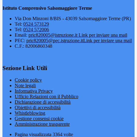
Istituto Comprensivo Salsomaggiore Terme
Via Don Minzoni 8/BIS - 43039 Salsomaggiore Terme (PR)
Tel:
0524 573129
Tel:
0524 572006
Email:
pric820005@istruzione.it
Link per inviare una mail
PEC:
pric820005@pec.istruzione.it
Link per inviare una mail
C.F.: 82006860348
Sezione Link Utili
Cookie policy
Note legali
Informativa Privacy
Ufficio Relazioni con il Pubblico
Dichiarazione di accessibilità
Obiettivi di accessibilità
Whistleblowing
Gestione consensi cookie
Amministrazione trasparente
Pagina visualizzata
3364
volte