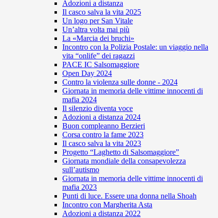
Adozioni a distanza
Il casco salva la vita 2025
Un logo per San Vitale
Un’altra volta mai più
La «Marcia dei bruchi»
Incontro con la Polizia Postale: un viaggio nella
vita “onlife” dei ragazzi
PACE IC Salsomaggiore
Open Day 2024
Contro la violenza sulle donne - 2024
Giornata in memoria delle vittime innocenti di
mafia 2024
Il silenzio diventa voce
Adozioni a distanza 2024
Buon compleanno Berzieri
Corsa contro la fame 2023
Il casco salva la vita 2023
Progetto “Laghetto di Salsomaggiore”
Giornata mondiale della consapevolezza
sull’autismo
Giornata in memoria delle vittime innocenti di
mafia 2023
Punti di luce. Essere una donna nella Shoah
Incontro con Margherita Asta
Adozioni a distanza 2022