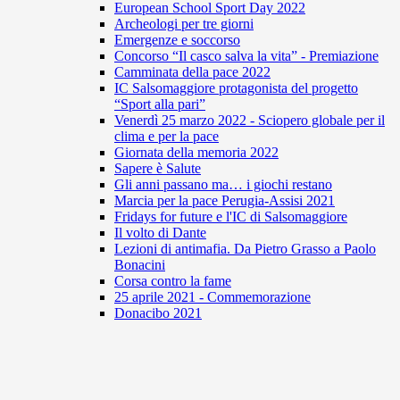
European School Sport Day 2022
Archeologi per tre giorni
Emergenze e soccorso
Concorso “Il casco salva la vita” - Premiazione
Camminata della pace 2022
IC Salsomaggiore protagonista del progetto
“Sport alla pari”
Venerdì 25 marzo 2022 - Sciopero globale per il
clima e per la pace
Giornata della memoria 2022
Sapere è Salute
Gli anni passano ma… i giochi restano
Marcia per la pace Perugia-Assisi 2021
Fridays for future e l'IC di Salsomaggiore
Il volto di Dante
Lezioni di antimafia. Da Pietro Grasso a Paolo
Bonacini
Corsa contro la fame
25 aprile 2021 - Commemorazione
Donacibo 2021