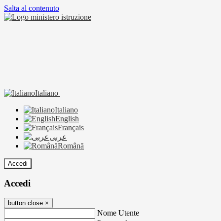
Salta al contenuto
Italiano
Italiano
English
Français
عربى
Română
Accedi
Accedi
button close
×
Nome Utente