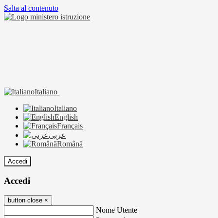
Salta al contenuto
Italiano
Italiano
English
Français
عربى
Română
Accedi
Accedi
button close
×
Nome Utente