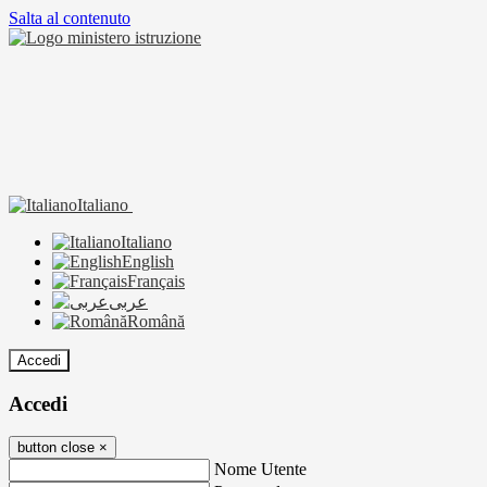
Salta al contenuto
Italiano
Italiano
English
Français
عربى
Română
Accedi
Accedi
button close
×
Nome Utente