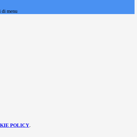
i di menu
KIE POLICY
.