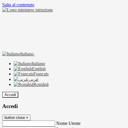
Salta al contenuto
Italiano
Italiano
English
Français
عربى
Română
Accedi
Accedi
button close
×
Nome Utente