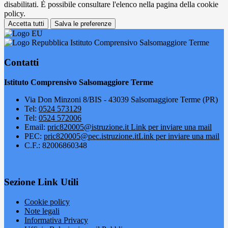
disabilitati. È possibile consultare l'elenco nella pagina della cookie
policy.
Accetta tutti
Salva le preferenze
Istituto Comprensivo Salsomaggiore Terme
Contatti
Istituto Comprensivo Salsomaggiore Terme
Via Don Minzoni 8/BIS - 43039 Salsomaggiore Terme (PR)
Tel:
0524 573129
Tel:
0524 572006
Email:
pric820005@istruzione.it
Link per inviare una mail
PEC:
pric820005@pec.istruzione.it
Link per inviare una mail
C.F.: 82006860348
Sezione Link Utili
Cookie policy
Note legali
Informativa Privacy