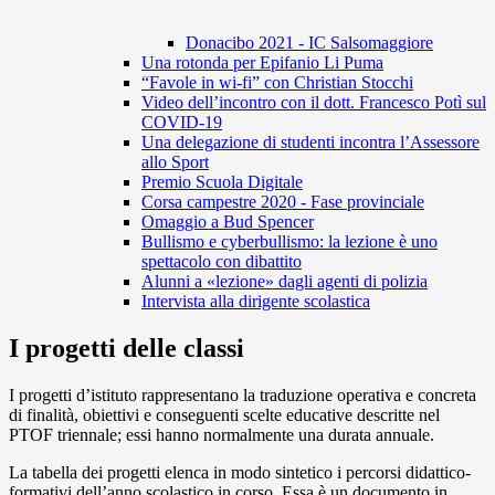
Donacibo 2021 - IC Salsomaggiore
Una rotonda per Epifanio Li Puma
“Favole in wi-fi” con Christian Stocchi
Video dell’incontro con il dott. Francesco Potì sul
COVID-19
Una delegazione di studenti incontra l’Assessore
allo Sport
Premio Scuola Digitale
Corsa campestre 2020 - Fase provinciale
Omaggio a Bud Spencer
Bullismo e cyberbullismo: la lezione è uno
spettacolo con dibattito
Alunni a «lezione» dagli agenti di polizia
Intervista alla dirigente scolastica
I progetti delle classi
I progetti d’istituto rappresentano la traduzione operativa e concreta
di finalità, obiettivi e conseguenti scelte educative descritte nel
PTOF triennale; essi hanno normalmente una durata annuale.
La tabella dei progetti elenca in modo sintetico i percorsi didattico-
formativi dell’anno scolastico in corso. Essa è un documento in