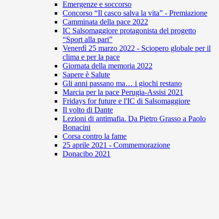
Emergenze e soccorso
Concorso “Il casco salva la vita” - Premiazione
Camminata della pace 2022
IC Salsomaggiore protagonista del progetto
“Sport alla pari”
Venerdì 25 marzo 2022 - Sciopero globale per il
clima e per la pace
Giornata della memoria 2022
Sapere è Salute
Gli anni passano ma… i giochi restano
Marcia per la pace Perugia-Assisi 2021
Fridays for future e l'IC di Salsomaggiore
Il volto di Dante
Lezioni di antimafia. Da Pietro Grasso a Paolo
Bonacini
Corsa contro la fame
25 aprile 2021 - Commemorazione
Donacibo 2021