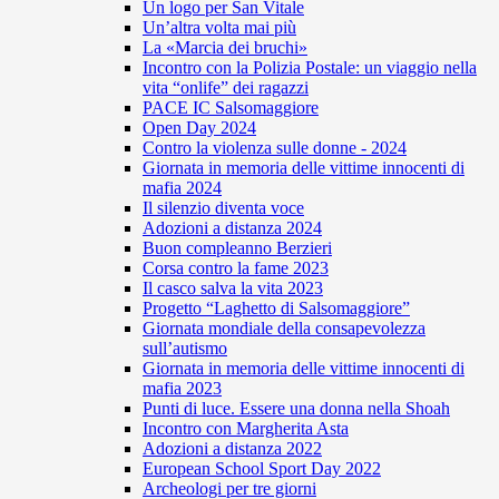
Un logo per San Vitale
Un’altra volta mai più
La «Marcia dei bruchi»
Incontro con la Polizia Postale: un viaggio nella
vita “onlife” dei ragazzi
PACE IC Salsomaggiore
Open Day 2024
Contro la violenza sulle donne - 2024
Giornata in memoria delle vittime innocenti di
mafia 2024
Il silenzio diventa voce
Adozioni a distanza 2024
Buon compleanno Berzieri
Corsa contro la fame 2023
Il casco salva la vita 2023
Progetto “Laghetto di Salsomaggiore”
Giornata mondiale della consapevolezza
sull’autismo
Giornata in memoria delle vittime innocenti di
mafia 2023
Punti di luce. Essere una donna nella Shoah
Incontro con Margherita Asta
Adozioni a distanza 2022
European School Sport Day 2022
Archeologi per tre giorni