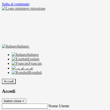
Salta al contenuto
Italiano
Italiano
English
Français
عربى
Română
Accedi
Accedi
button close
×
Nome Utente