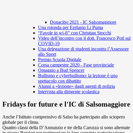
Donacibo 2021 - IC Salsomaggiore
Una rotonda per Epifanio Li Puma
“Favole in wi-fi” con Christian Stocchi
Video dell’incontro con il dott. Francesco Potì sul
COVID-19
Una delegazione di studenti incontra l’Assessore
allo Sport
Premio Scuola Digitale
Corsa campestre 2020 - Fase provinciale
Omaggio a Bud Spencer
Bullismo e cyberbullismo: la lezione è uno
spettacolo con dibattito
Alunni a «lezione» dagli agenti di polizia
Intervista alla dirigente scolastica
Fridays for future e l'IC di Salsomaggiore
Anche l’Istituto comprensivo di Salso ha partecipato allo sciopero
globale per il clima.
Quattro classi della D’Annunzio e tre della Carozza si sono alternate
in piazza Berzieri per testimoniare la loro convinta partecipazione