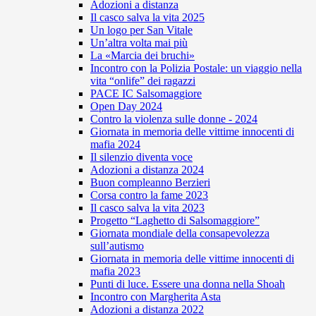
Adozioni a distanza
Il casco salva la vita 2025
Un logo per San Vitale
Un’altra volta mai più
La «Marcia dei bruchi»
Incontro con la Polizia Postale: un viaggio nella
vita “onlife” dei ragazzi
PACE IC Salsomaggiore
Open Day 2024
Contro la violenza sulle donne - 2024
Giornata in memoria delle vittime innocenti di
mafia 2024
Il silenzio diventa voce
Adozioni a distanza 2024
Buon compleanno Berzieri
Corsa contro la fame 2023
Il casco salva la vita 2023
Progetto “Laghetto di Salsomaggiore”
Giornata mondiale della consapevolezza
sull’autismo
Giornata in memoria delle vittime innocenti di
mafia 2023
Punti di luce. Essere una donna nella Shoah
Incontro con Margherita Asta
Adozioni a distanza 2022