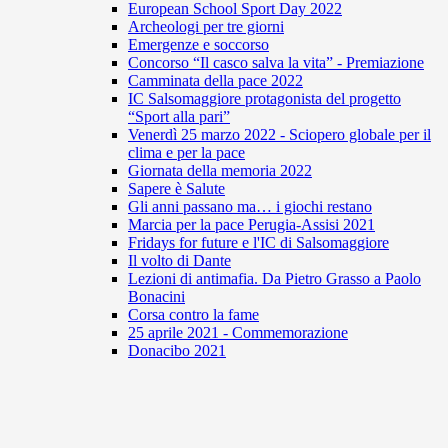
European School Sport Day 2022
Archeologi per tre giorni
Emergenze e soccorso
Concorso “Il casco salva la vita” - Premiazione
Camminata della pace 2022
IC Salsomaggiore protagonista del progetto
“Sport alla pari”
Venerdì 25 marzo 2022 - Sciopero globale per il
clima e per la pace
Giornata della memoria 2022
Sapere è Salute
Gli anni passano ma… i giochi restano
Marcia per la pace Perugia-Assisi 2021
Fridays for future e l'IC di Salsomaggiore
Il volto di Dante
Lezioni di antimafia. Da Pietro Grasso a Paolo
Bonacini
Corsa contro la fame
25 aprile 2021 - Commemorazione
Donacibo 2021