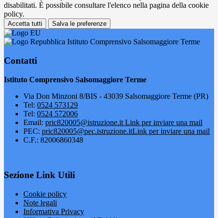
disabilitati. È possibile consultare l'elenco nella pagina della cookie
policy.
Accetta tutti
Salva le preferenze
Istituto Comprensivo Salsomaggiore Terme
Contatti
Istituto Comprensivo Salsomaggiore Terme
Via Don Minzoni 8/BIS - 43039 Salsomaggiore Terme (PR)
Tel:
0524 573129
Tel:
0524 572006
Email:
pric820005@istruzione.it
Link per inviare una mail
PEC:
pric820005@pec.istruzione.it
Link per inviare una mail
C.F.: 82006860348
Sezione Link Utili
Cookie policy
Note legali
Informativa Privacy