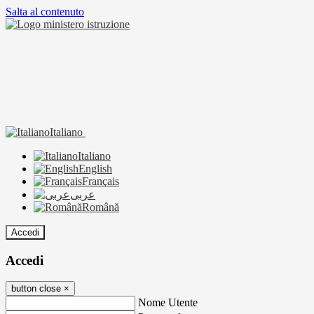
Salta al contenuto
Italiano
Italiano
English
Français
عربى
Română
Accedi
Accedi
button close
×
Nome Utente