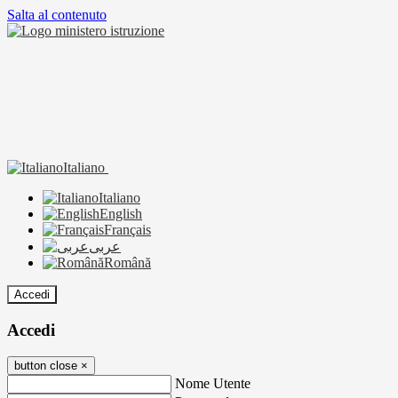
Salta al contenuto
Italiano
Italiano
English
Français
عربى
Română
Accedi
Accedi
button close
×
Nome Utente