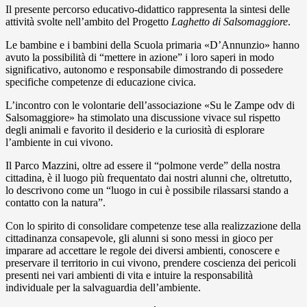
Il presente percorso educativo-didattico rappresenta la sintesi delle
attività svolte nell’ambito del Progetto
Laghetto di Salsomaggiore
.
Le bambine e i bambini della Scuola primaria «D’Annunzio» hanno
avuto la possibilità di “mettere in azione” i loro saperi in modo
significativo, autonomo e responsabile dimostrando di possedere
specifiche competenze di educazione civica.
L’incontro con le volontarie dell’associazione «Su le Zampe odv di
Salsomaggiore» ha stimolato una discussione vivace sul rispetto
degli animali e favorito il desiderio e la curiosità di esplorare
l’ambiente in cui vivono.
Il Parco Mazzini, oltre ad essere il “polmone verde” della nostra
cittadina, è il luogo più frequentato dai nostri alunni che, oltretutto,
lo descrivono come un “luogo in cui è possibile rilassarsi stando a
contatto con la natura”.
Con lo spirito di consolidare competenze tese alla realizzazione della
cittadinanza consapevole, gli alunni si sono messi in gioco per
imparare ad accettare le regole dei diversi ambienti, conoscere e
preservare il territorio in cui vivono, prendere coscienza dei pericoli
presenti nei vari ambienti di vita e intuire la responsabilità
individuale per la salvaguardia dell’ambiente.