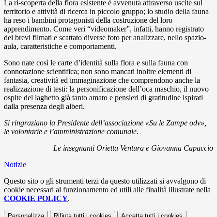
La ri-scoperta della flora esistente è avvenuta attraverso uscite sul
territorio e attività di ricerca in piccolo gruppo; lo studio della fauna
ha reso i bambini protagonisti della costruzione del loro
apprendimento. Come veri “videomaker”, infatti, hanno registrato
dei brevi filmati e scattato diverse foto per analizzare, nello spazio-
aula, caratteristiche e comportamenti.
Sono nate così le carte d’identità sulla flora e sulla fauna con
connotazione scientifica; non sono mancati inoltre elementi di
fantasia, creatività ed immaginazione che comprendono anche la
realizzazione di testi: la personificazione dell’oca maschio, il nuovo
ospite del laghetto già tanto amato e pensieri di gratitudine ispirati
dalla presenza degli alberi.
Si ringraziano la Presidente dell’associazione «Su le Zampe odv»,
le volontarie e l’amministrazione comunale.
Le insegnanti Orietta Ventura e Giovanna Capaccio
Notizie
Questo sito o gli strumenti terzi da questo utilizzati si avvalgono di
cookie necessari al funzionamento ed utili alle finalità illustrate nella
COOKIE POLICY
.
Personalizza
Rifiuta tutti
i cookies
Accetta tutti
i cookies