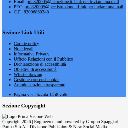
Email:
pric820005@istruzione.it
Link per inviare una mail
PEC:
pric820005@pec.istruzione.it
Link per inviare una mail
C.F.: 82006860348
Sezione Link Utili
Cookie policy
Note legali
Informativa Privacy
Ufficio Relazioni con il Pubblico
Dichiarazione di accessibilità
Obiettivi di accessibilità
Whistleblowing
Gestione consensi cookie
Amministrazione trasparente
Pagina visualizzata
1458
volte
Sezione Copyright
Copyright 2026 | Engineered and powered by Gruppo Spaggiari
Parma S.p.A. | Divisione Publishing & New Social Media