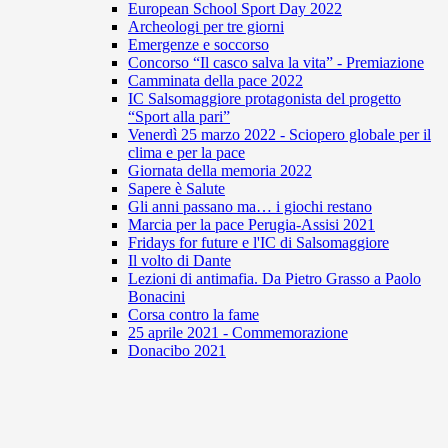
European School Sport Day 2022
Archeologi per tre giorni
Emergenze e soccorso
Concorso “Il casco salva la vita” - Premiazione
Camminata della pace 2022
IC Salsomaggiore protagonista del progetto
“Sport alla pari”
Venerdì 25 marzo 2022 - Sciopero globale per il
clima e per la pace
Giornata della memoria 2022
Sapere è Salute
Gli anni passano ma… i giochi restano
Marcia per la pace Perugia-Assisi 2021
Fridays for future e l'IC di Salsomaggiore
Il volto di Dante
Lezioni di antimafia. Da Pietro Grasso a Paolo
Bonacini
Corsa contro la fame
25 aprile 2021 - Commemorazione
Donacibo 2021