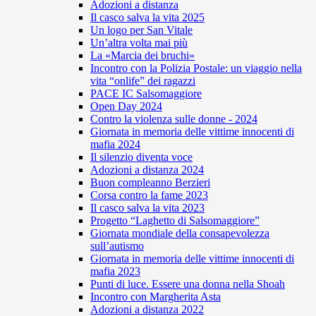
Adozioni a distanza
Il casco salva la vita 2025
Un logo per San Vitale
Un’altra volta mai più
La «Marcia dei bruchi»
Incontro con la Polizia Postale: un viaggio nella
vita “onlife” dei ragazzi
PACE IC Salsomaggiore
Open Day 2024
Contro la violenza sulle donne - 2024
Giornata in memoria delle vittime innocenti di
mafia 2024
Il silenzio diventa voce
Adozioni a distanza 2024
Buon compleanno Berzieri
Corsa contro la fame 2023
Il casco salva la vita 2023
Progetto “Laghetto di Salsomaggiore”
Giornata mondiale della consapevolezza
sull’autismo
Giornata in memoria delle vittime innocenti di
mafia 2023
Punti di luce. Essere una donna nella Shoah
Incontro con Margherita Asta
Adozioni a distanza 2022