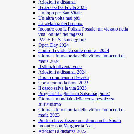
Adozioni a distanza
Il casco salva la vita 2025
Un logo per San Vitale
Un’altra volta mai più
La «Marcia dei bruchi»
Incontro con la Polizia Postale: un viaggio nella
vita “onlife” dei ragazzi
PACE IC Salsomaggiore
Open Day 2024
Contro la violenza sulle donne - 2024
Giornata in memoria delle vittime innocenti di
mafia 2024
Il silenzio diventa voce
Adozioni a distanza 2024
Buon compleanno Berzieri
Corsa contro la fame 2023
Il casco salva la vita 2023
Progetto “Laghetto di Salsomaggiore”
Giornata mondiale della consapevolezza
sull’autismo
Giornata in memoria delle vittime innocenti di
mafia 2023
Punti di luce. Essere una donna nella Shoah
Incontro con Margherita Asta
Adozioni a distanza 2022