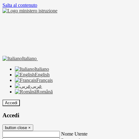
Salta al contenuto
Italiano
Italiano
English
Français
عربى
Română
Accedi
Accedi
button close
×
Nome Utente