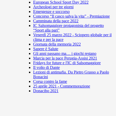
European School Sport Day 2022
Archeologi per tre giorni
Emergenze e soccorso
Concorso “Il casco salva la vita” - Premiazione
Camminata della pace 2022
IC Salsomaggiore protagonista del progetto
“Sport alla pari”
Venerdì 25 marzo 2022 - Sciopero globale per il
clima e per la pace
Giornata della memoria 2022
Sapere è Salute
Gli anni passano ma… i giochi restano
Marcia per la pace Perugia-Assisi 2021
Fridays for future e l'IC di Salsomaggiore
Il volto di Dante
Lezioni di antimafia. Da Pietro Grasso a Paolo
Bonacini
Corsa contro la fame
25 aprile 2021 - Commemorazione
Donacibo 2021