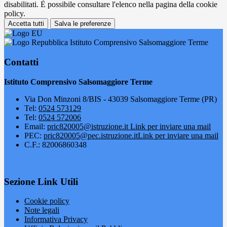
disabilitati. È possibile consultare l'elenco nella pagina della cookie
policy.
Accetta tutti
Salva le preferenze
Istituto Comprensivo Salsomaggiore Terme
Contatti
Istituto Comprensivo Salsomaggiore Terme
Via Don Minzoni 8/BIS - 43039 Salsomaggiore Terme (PR)
Tel:
0524 573129
Tel:
0524 572006
Email:
pric820005@istruzione.it
Link per inviare una mail
PEC:
pric820005@pec.istruzione.it
Link per inviare una mail
C.F.: 82006860348
Sezione Link Utili
Cookie policy
Note legali
Informativa Privacy