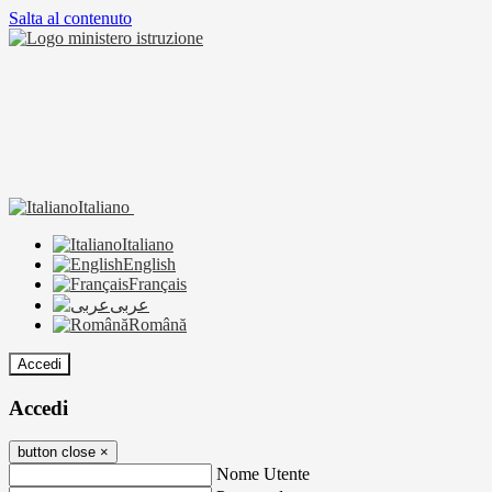
Salta al contenuto
Italiano
Italiano
English
Français
عربى
Română
Accedi
Accedi
button close
×
Nome Utente