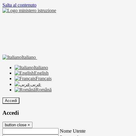
Salta al contenuto
Italiano
Italiano
English
Français
عربى
Română
Accedi
Accedi
button close
×
Nome Utente