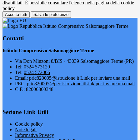
disabilitati. È possibile consultare l'elenco nella pagina della cookie
policy.
Accetta tutti
Salva le preferenze
Istituto Comprensivo Salsomaggiore Terme
Contatti
Istituto Comprensivo Salsomaggiore Terme
Via Don Minzoni 8/BIS - 43039 Salsomaggiore Terme (PR)
Tel:
0524 573129
Tel:
0524 572006
Email:
pric820005@istruzione.it
Link per inviare una mail
PEC:
pric820005@pec.istruzione.it
Link per inviare una mail
C.F.: 82006860348
Sezione Link Utili
Cookie policy
Note legali
Informativa Privacy