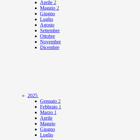
Aprile
2
Maggio
2
Giugno
Luglio
Agosto
Settembre
Ottobre
Novembre
Dicembre
2025
Gennaio
2
Febbraio
1
Marzo
1
Aprile
Maggio
Giugno
Luglio