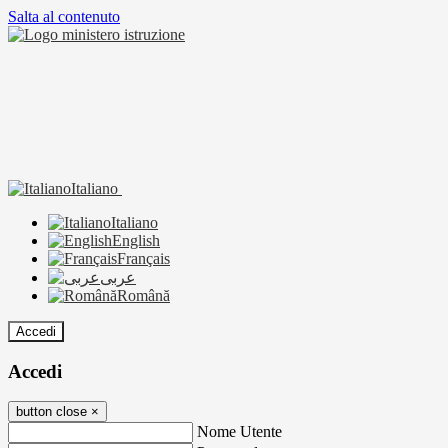
Salta al contenuto
Italiano
Italiano
English
Français
عربى
Română
Accedi
Accedi
button close
×
Nome Utente