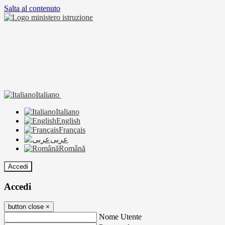
Salta al contenuto
Italiano
Italiano
English
Français
عربى
Română
Accedi
Accedi
button close
×
Nome Utente