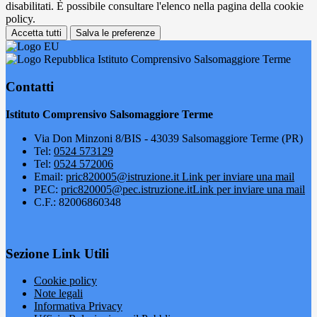
disabilitati. È possibile consultare l'elenco nella pagina della cookie
policy.
Accetta tutti
Salva le preferenze
Istituto Comprensivo Salsomaggiore Terme
Contatti
Istituto Comprensivo Salsomaggiore Terme
Via Don Minzoni 8/BIS - 43039 Salsomaggiore Terme (PR)
Tel:
0524 573129
Tel:
0524 572006
Email:
pric820005@istruzione.it
Link per inviare una mail
PEC:
pric820005@pec.istruzione.it
Link per inviare una mail
C.F.: 82006860348
Sezione Link Utili
Cookie policy
Note legali
Informativa Privacy