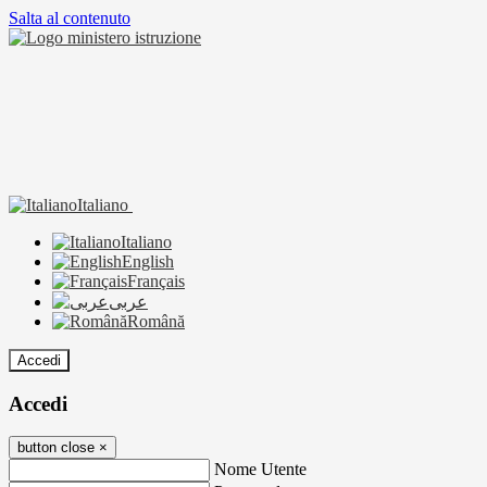
Salta al contenuto
Italiano
Italiano
English
Français
عربى
Română
Accedi
Accedi
button close
×
Nome Utente