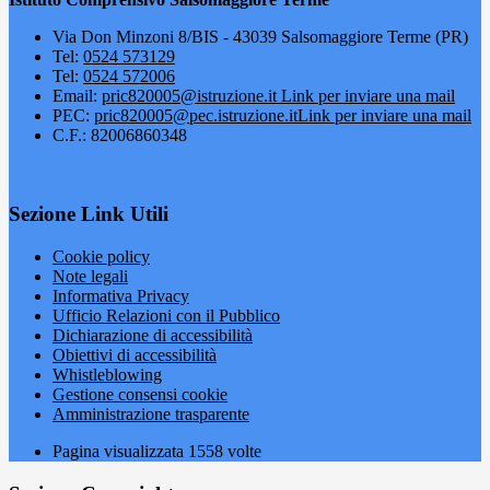
Via Don Minzoni 8/BIS - 43039 Salsomaggiore Terme (PR)
Tel:
0524 573129
Tel:
0524 572006
Email:
pric820005@istruzione.it
Link per inviare una mail
PEC:
pric820005@pec.istruzione.it
Link per inviare una mail
C.F.: 82006860348
Sezione Link Utili
Cookie policy
Note legali
Informativa Privacy
Ufficio Relazioni con il Pubblico
Dichiarazione di accessibilità
Obiettivi di accessibilità
Whistleblowing
Gestione consensi cookie
Amministrazione trasparente
Pagina visualizzata
1558
volte