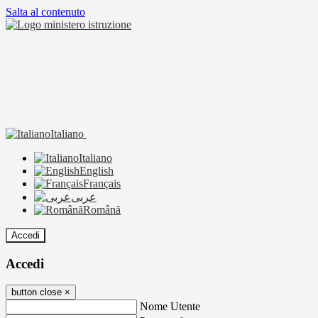
Salta al contenuto
Italiano
Italiano
English
Français
عربى
Română
Accedi
Accedi
button close
×
Nome Utente