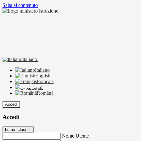
Salta al contenuto
Italiano
Italiano
English
Français
عربى
Română
Accedi
Accedi
button close
×
Nome Utente