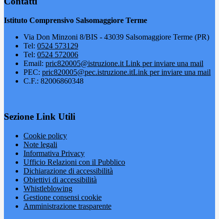
Contatti
Istituto Comprensivo Salsomaggiore Terme
Via Don Minzoni 8/BIS - 43039 Salsomaggiore Terme (PR)
Tel:
0524 573129
Tel:
0524 572006
Email:
pric820005@istruzione.it
Link per inviare una mail
PEC:
pric820005@pec.istruzione.it
Link per inviare una mail
C.F.: 82006860348
Sezione Link Utili
Cookie policy
Note legali
Informativa Privacy
Ufficio Relazioni con il Pubblico
Dichiarazione di accessibilità
Obiettivi di accessibilità
Whistleblowing
Gestione consensi cookie
Amministrazione trasparente