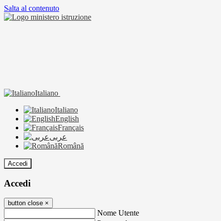
Salta al contenuto
Italiano
Italiano
English
Français
عربى
Română
Accedi
Accedi
button close
×
Nome Utente