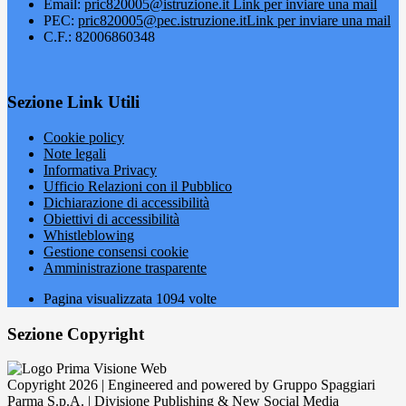
Email:
pric820005@istruzione.it
Link per inviare una mail
PEC:
pric820005@pec.istruzione.it
Link per inviare una mail
C.F.: 82006860348
Sezione Link Utili
Cookie policy
Note legali
Informativa Privacy
Ufficio Relazioni con il Pubblico
Dichiarazione di accessibilità
Obiettivi di accessibilità
Whistleblowing
Gestione consensi cookie
Amministrazione trasparente
Pagina visualizzata
1094
volte
Sezione Copyright
Copyright 2026 | Engineered and powered by Gruppo Spaggiari
Parma S.p.A. | Divisione Publishing & New Social Media