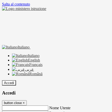
Salta al contenuto
Italiano
Italiano
English
Français
عربى
Română
Accedi
Accedi
button close
×
Nome Utente