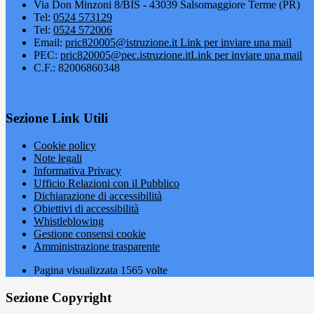
Via Don Minzoni 8/BIS - 43039 Salsomaggiore Terme (PR)
Tel:
0524 573129
Tel:
0524 572006
Email:
pric820005@istruzione.it
Link per inviare una mail
PEC:
pric820005@pec.istruzione.it
Link per inviare una mail
C.F.: 82006860348
Sezione Link Utili
Cookie policy
Note legali
Informativa Privacy
Ufficio Relazioni con il Pubblico
Dichiarazione di accessibilità
Obiettivi di accessibilità
Whistleblowing
Gestione consensi cookie
Amministrazione trasparente
Pagina visualizzata
1565
volte
Sezione Copyright