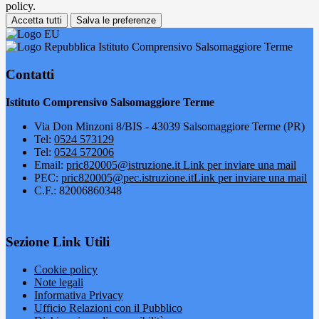
policy.
Accetta tutti
Salva le preferenze
Istituto Comprensivo Salsomaggiore Terme
Contatti
Istituto Comprensivo Salsomaggiore Terme
Via Don Minzoni 8/BIS - 43039 Salsomaggiore Terme (PR)
Tel:
0524 573129
Tel:
0524 572006
Email:
pric820005@istruzione.it
Link per inviare una mail
PEC:
pric820005@pec.istruzione.it
Link per inviare una mail
C.F.: 82006860348
Sezione Link Utili
Cookie policy
Note legali
Informativa Privacy
Ufficio Relazioni con il Pubblico