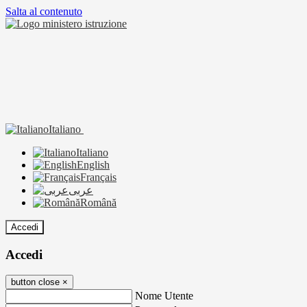
Salta al contenuto
Italiano
Italiano
English
Français
عربى
Română
Accedi
Accedi
button close
×
Nome Utente