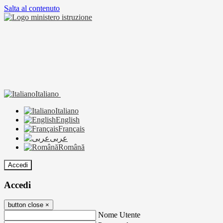
Salta al contenuto
Italiano
Italiano
English
Français
عربى
Română
Accedi
Accedi
button close
×
Nome Utente