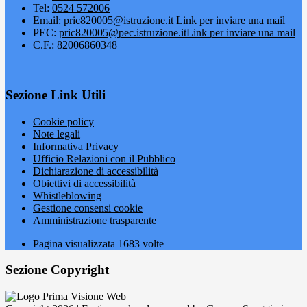
Tel:
0524 572006
Email:
pric820005@istruzione.it
Link per inviare una mail
PEC:
pric820005@pec.istruzione.it
Link per inviare una mail
C.F.: 82006860348
Sezione Link Utili
Cookie policy
Note legali
Informativa Privacy
Ufficio Relazioni con il Pubblico
Dichiarazione di accessibilità
Obiettivi di accessibilità
Whistleblowing
Gestione consensi cookie
Amministrazione trasparente
Pagina visualizzata
1683
volte
Sezione Copyright