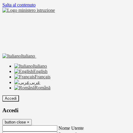
Salta al contenuto
Italiano
Italiano
English
Français
عربى
Română
Accedi
Accedi
button close
×
Nome Utente