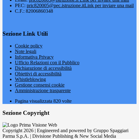
PEC:
pric820005@pec.istruzione.it
Link per inviare una mail
C.F.: 82006860348
Sezione Link Utili
Cookie policy
Note legali
Informativa Privacy
Ufficio Relazioni con il Pubblico
Dichiarazione di accessibilità
Obiettivi di accessibilità
Whistleblowing
Gestione consensi cookie
Amministrazione trasparente
Pagina visualizzata
820
volte
Sezione Copyright
Copyright 2026 | Engineered and powered by Gruppo Spaggiari
Parma S.p.A. | Divisione Publishing & New Social Media