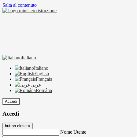
Salta al contenuto
Italiano
Italiano
English
Français
عربى
Română
Accedi
Accedi
button close
×
Nome Utente