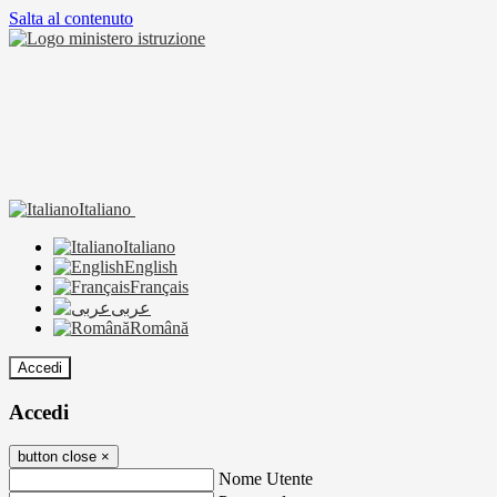
Salta al contenuto
Italiano
Italiano
English
Français
عربى
Română
Accedi
Accedi
button close
×
Nome Utente