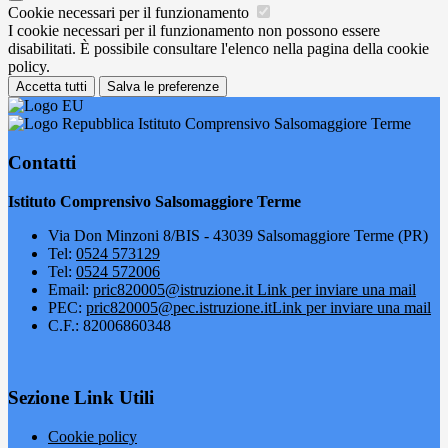
Cookie necessari per il funzionamento
I cookie necessari per il funzionamento non possono essere
disabilitati. È possibile consultare l'elenco nella pagina della cookie
policy.
Accetta tutti
Salva le preferenze
Istituto Comprensivo Salsomaggiore Terme
Contatti
Istituto Comprensivo Salsomaggiore Terme
Via Don Minzoni 8/BIS - 43039 Salsomaggiore Terme (PR)
Tel:
0524 573129
Tel:
0524 572006
Email:
pric820005@istruzione.it
Link per inviare una mail
PEC:
pric820005@pec.istruzione.it
Link per inviare una mail
C.F.: 82006860348
Sezione Link Utili
Cookie policy