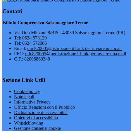
Contatti
Istituto Comprensivo Salsomaggiore Terme
Via Don Minzoni 8/BIS - 43039 Salsomaggiore Terme (PR)
Tel:
0524 573129
Tel:
0524 572006
Email:
pric820005@istruzione.it
Link per inviare una mail
PEC:
pric820005@pec.istruzione.it
Link per inviare una mail
C.F.: 82006860348
Sezione Link Utili
Cookie policy
Note legali
Informativa Privacy
Ufficio Relazioni con il Pubblico
Dichiarazione di accessibilità
Obiettivi di accessibilità
Whistleblowing
Gestione consensi cookie