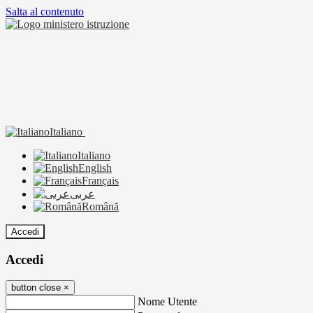
Salta al contenuto
Italiano
Italiano
English
Français
عربى
Română
Accedi
Accedi
button close
×
Nome Utente